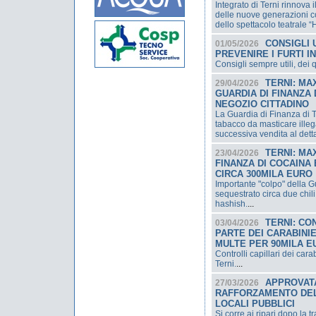
Integrato di Terni rinnova 
delle nuove generazioni co
dello spettacolo teatrale “
CONSIGLI 
01/05/2026
PREVENIRE I FURTI I
Consigli sempre utili, dei 
TERNI: MA
29/04/2026
GUARDIA DI FINANZA 
NEGOZIO CITTADINO
La Guardia di Finanza di 
tabacco da masticare illeg
successiva vendita al detta
TERNI: MA
23/04/2026
FINANZA DI COCAINA 
CIRCA 300MILA EURO
Importante "colpo" della G
sequestrato circa due chili
hashish.
...
TERNI: CO
03/04/2026
PARTE DEI CARABINIE
MULTE PER 90MILA E
Controlli capillari dei car
Terni.
...
APPROVATA
27/03/2026
RAFFORZAMENTO DELL
LOCALI PUBBLICI
Si corre ai ripari dopo la