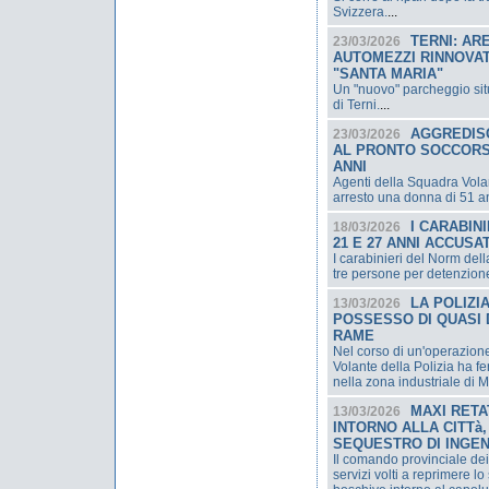
Svizzera.
...
TERNI: AR
23/03/2026
AUTOMEZZI RINNOVA
"SANTA MARIA"
Un "nuovo" parcheggio sit
di Terni.
...
AGGREDISC
23/03/2026
AL PRONTO SOCCORSO
ANNI
Agenti della Squadra Volan
arresto una donna di 51 a
I CARABIN
18/03/2026
21 E 27 ANNI ACCUSAT
I carabinieri del Norm del
tre persone per detenzione 
LA POLIZI
13/03/2026
POSSESSO DI QUASI D
RAME
Nel corso di un'operazione d
Volante della Polizia ha f
nella zona industriale di M
MAXI RETA
13/03/2026
INTORNO ALLA CITTà
SEQUESTRO DI INGEN
Il comando provinciale dei 
servizi volti a reprimere l