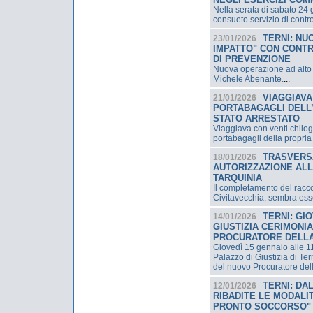
Nella serata di sabato 24 
consueto servizio di contr
TERNI: NU
23/01/2026
IMPATTO" CON CONTR
DI PREVENZIONE
Nuova operazione ad alto i
Michele Abenante.
...
VIAGGIAVA
21/01/2026
PORTABAGAGLI DELL’
STATO ARRESTATO
Viaggiava con venti chilo
portabagagli della propria
TRASVERSA
18/01/2026
AUTORIZZAZIONE ALL
TARQUINIA
Il completamento del racco
Civitavecchia, sembra ess
TERNI: GI
14/01/2026
GIUSTIZIA CERIMONI
PROCURATORE DELLA
Giovedì 15 gennaio alle 11
Palazzo di Giustizia di Te
del nuovo Procuratore del
TERNI: DA
12/01/2026
RIBADITE LE MODALI
PRONTO SOCCORSO"