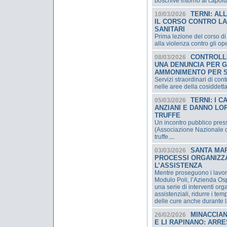
boschive intorno al capol
TERNI: AL
10/03/2026
IL CORSO CONTRO LA
SANITARI
Prima lezione del corso di
alla violenza contro gli op
CONTROLLI
08/03/2026
UNA DENUNCIA PER G
AMMONIMENTO PER S
Servizi straordinari di cont
nelle aree della cosiddetta
TERNI: I 
05/03/2026
ANZIANI E DANNO LO
TRUFFE
Un incontro pubblico press
(Associazione Nazionale de
truffe.
...
SANTA MARI
03/03/2026
PROCESSI ORGANIZZA
L’ASSISTENZA
Mentre proseguono i lavor
Modulo Poli, l’Azienda Osp
una serie di interventi orga
assistenziali, ridurre i tem
delle cure anche durante la
MINACCIAN
26/02/2026
E LI RAPINANO: ARRE