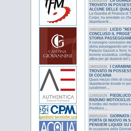
LA GUARDI
21/05/2026
TROVATO IN POSSES
ALCUNE DELLE QUAL
La Guardia di Finanza di Te
Corpo, ha arrestato un 2
stupefacenti.
...
LICEO "RE
19/05/2026
CONCLUSO IL PROGET
STORIA PASSEGGIAND
Il convegno conclusivo del
storia passeggiando per la 
Palazzo Gazzoli a Terni, 
lezione scolastica, config
attiva per gli studenti del
I CARABIN
19/05/2026
TROVATO IN POSSES
DI COCAINA
Quasi mezzo chilo di cocain
stupefacente trovato in pos
carabinieri.
...
PIEDILUCO:
12/05/2026
RADUNO MOTOCICLIS
Il rombo dei motori torna a
Piediluco.
...
GIORNATA 
09/05/2026
PORTA DI NUOVO IN 
PENSIERI LIQUIDI SU
In occasione della Giornat