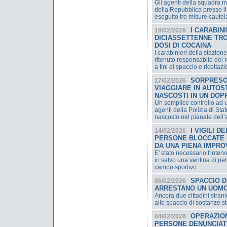
Gli agenti della squadra m
della Repubblica presso il
eseguito tre misure cautelar
I CARABIN
19/02/2026
DICIASSETTENNE TR
DOSI DI COCAINA
I carabinieri della stazion
ritenuto responsabile dei 
a fini di spaccio e ricettaz
SORPRESO 
17/02/2026
VIAGGIARE IN AUTOST
NASCOSTI IN UN DO
Un semplice controllo ad un
agenti della Polizia di St
nascosto nel pianale dell’
I VIGILI 
14/02/2026
PERSONE BLOCCATE 
DA UNA PIENA IMPRO
E' stato necessario l'interv
in salvo una ventina di per
campo sportivo.
...
SPACCIO DI
06/02/2026
ARRESTANO UN UOMO 
Ancora due cittadini stranie
allo spaccio di sostanze s
OPERAZION
04/02/2026
PERSONE DENUNCIATE