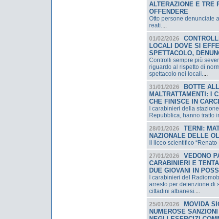
ALTERAZIONE E TRE 
OFFENDERE
Otto persone denunciate a 
reati.
...
CONTROLLI
01/02/2026
LOCALI DOVE SI EFFE
SPETTACOLO, DENUNC
Controlli sempre più severi
riguardo al rispetto di nor
spettacolo nei locali.
...
BOTTE ALL
31/01/2026
MALTRATTAMENTI: I 
CHE FINISCE IN CAR
I carabinieri della stazione
Repubblica, hanno tratto i
TERNI: MA
28/01/2026
NAZIONALE DELLE OLI
Il liceo scientifico “Renato D
VEDONO P
27/01/2026
CARABINIERI E TENT
DUE GIOVANI IN POSS
I carabinieri del Radiomob
arresto per detenzione di 
cittadini albanesi.
...
MOVIDA SI
25/01/2026
NUMEROSE SANZIONI 
NEGLI ESERCIZI COM