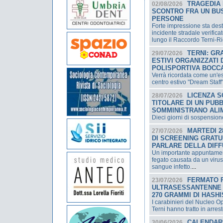
TRAGEDIA 
02/08/2026
SCONTRO FRA UN BU
PERSONE
Forte impressione sta dest
incidente stradale verific
lungo il Raccordo Terni-Rie
TERNI: GR
29/07/2026
ESTIVI ORGANIZZATI
POLISPORTIVA BOC
Verrà ricordata come un'est
centro estivo "Dream Staff"
LICENZA S
28/07/2026
TITOLARE DI UN PUBB
SOMMINISTRANO ALI
Dieci giorni di sospension
MARTEDI 2
27/07/2026
DI SCREENING GRATUI
PARLARE DELLA DIFF
Un importante appuntamento
fegato causata da un virus 
sangue infetto.
...
FERMATO 
23/07/2026
ULTRASESSANTENNE 
270 GRAMMI DI HASH
I carabinieri del Nucleo 
Terni hanno tratto in arre
CALENDARI
30/06/2026