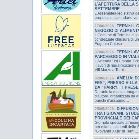
L'APERTURA DELLA S
SETTEMBRE
L’Assemblea legislativa de
proposta di calendario ve
TERNI: IL
17/06/2026
NEGOZIO DI ALIMENTA
Il Comune di Terni ha dispos
contestuale chiusura di un
Eugenio Chiesa.
...
TERNI: LA
07/06/2026
PARCHEGGIO IN VIALE
L'Azienda Usl Umbria 2 co
i lavori di riqualificazione
VIII Marzo a Terni.
...
AMELIA: D
02/06/2026
FEST, PRESSO VILLA
DA “HARRY, TI PRES
Durante la mostra enogast
d'autore, organizzata da Art
banchi d'assaggio.
...
DIFFUSION
25/05/2026
TRA I GIOVANI: STUD
PROVINCIALE DEI CAR
Giornata speciale all'inseg
per ottanta studenti dell
“Giovanni XXIII” di Terni.
...