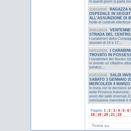
In questi giorni si parla mo
RAGAZZA 
11/01/2026
OSPEDALE IN SEGUI
ALL’ASSUNZIONE DI 
Notte di controlli interforze
VENTENNE 
09/01/2026
STRADA DEL CENTRO,
I carabinieri della Compag
stranieri di 16 e 17.
...
I CARABIN
04/01/2026
TROVATO IN POSSESSO
I carabinieri del Nucleo O
in arresto un cittadino alba
turistico.
...
SALDI INV
01/01/2026
SABATO 3 GENNAIO 20
MERCOLEDI 4 MARZO
In linea con le decisioni 
delle Province Autonome, 
avvio dei saldi invernali 
conclusione mercoledì 4 
Pagine:
1
|
2
|
3
|
4
|
5
|
6
18
|
19
|
20
|
21
|
22
Torna su