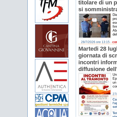
titolare di un
si somministr
Die
pr
ese
fir
Ab
del
28/7/2026 ore 13:15 -
con
Martedi 28 lug
giornata di sc
incontri inform
diffusione dell
Un
Epa
un 
con
27/
Ca
l'a
se
Ter
via