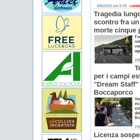
4/8/2026 ore 5:45 -
conti
Tragedia lungo
scontro fra u
morte cinque 
Fo
not
ve
ago
2/8
T
per i campi est
"Dream Staff" 
Boccaporco
Ve
inc
est
del
Bo
29
Licenza sospes