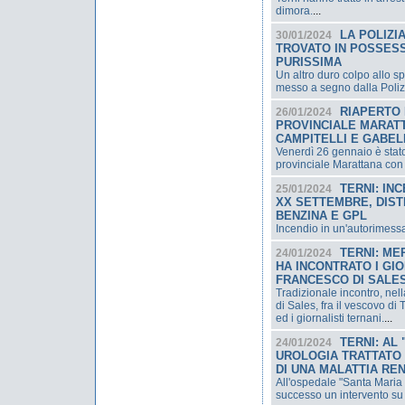
dimora.
...
LA POLIZI
30/01/2024
TROVATO IN POSSESSO
PURISSIMA
Un altro duro colpo allo s
messo a segno dalla Polizia
RIAPERTO 
26/01/2024
PROVINCIALE MARATT
CAMPITELLI E GABEL
Venerdì 26 gennaio è stato
provinciale Marattana con 
TERNI: IN
25/01/2024
XX SETTEMBRE, DIST
BENZINA E GPL
Incendio in un'autorimessa
TERNI: ME
24/01/2024
HA INCONTRATO I GIO
FRANCESCO DI SALE
Tradizionale incontro, nel
di Sales, fra il vescovo d
ed i giornalisti ternani.
...
TERNI: AL
24/01/2024
UROLOGIA TRATTATO
DI UNA MALATTIA RE
All'ospedale "Santa Maria 
successo un intervento su