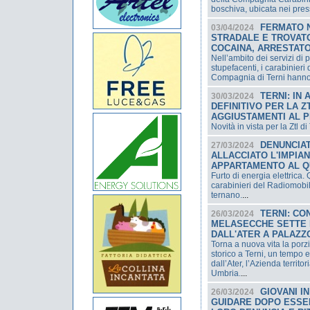
boschiva, ubicata nei press
FERMATO 
03/04/2024
STRADALE E TROVATO
COCAINA, ARRESTATO
Nell’ambito dei servizi di p
stupefacenti, i carabinie
Compagnia di Terni hanno 
TERNI: IN
30/03/2024
DEFINITIVO PER LA Z
AGGIUSTAMENTI AL P
Novità in vista per la Ztl di
DENUNCIAT
27/03/2024
ALLACCIATO L'IMPIA
APPARTAMENTO AL Q
Furto di energia elettrica.
carabinieri del Radiomobi
ternano.
...
TERNI: CO
26/03/2024
MELASECCHE SETTE 
DALL'ATER A PALAZZ
Torna a nuova vita la porz
storico a Terni, un tempo e
dall’Ater, l’Azienda territo
Umbria.
...
GIOVANI I
26/03/2024
GUIDARE DOPO ESSER