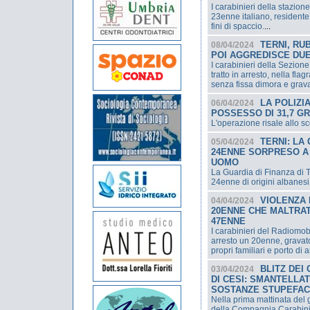
I carabinieri della stazion
23enne italiano, residente
fini di spaccio.
...
TERNI, RU
08/04/2024
POI AGGREDISCE DUE
I carabinieri della Sezio
tratto in arresto, nella fl
senza fissa dimora e grav
LA POLIZI
06/04/2024
POSSESSO DI 31,7 G
L'operazione risale allo s
TERNI: LA
05/04/2024
24ENNE SORPRESO A
UOMO
La Guardia di Finanza di Te
24enne di origini albanesi, 
VIOLENZA 
04/04/2024
20ENNE CHE MALTRAT
47ENNE
I carabinieri del Radiomob
arresto un 20enne, gravato
propri familiari e porto di 
BLITZ DEI
03/04/2024
DI CESI: SMANTELLA
SOSTANZE STUPEFAC
Nella prima mattinata del g
della Compagnia Carabinie