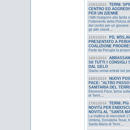
TERNI: SP
23/01/2024
CENTRO ED AGGREDIS
PER UN 22ENNE
I fatti risalgono alla tar
l’intervento della Polizia d
del centro per un giovane 
gli altri clienti.
...
PD, M5S,AV
21/01/2024
PRESENTATO A PERU
COALIZIONE PROGRE
Parte da Perugia la propo
ABBASSAM
18/01/2024
SII TUTTI I CONSIGL
DAL GELO
Siamo ormai entrati nel pe
NUOVI POS
18/01/2024
PACE: "ALTRO PASSO
SANITARIA DEL TERR
Eleonora Pace, torna sulla
di Terni.
...
TERNI: PI
17/01/2024
NOVITà PER ENDOSCO
NOVITà AL "SANTA MA
La mattina di mercoledi 1
Umbria, Donatella Tesei, 
Santa Maria di Terni.
...