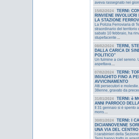
aveva rassegnato nei giorn
TERNI: CO
15/02/2024
RINVIENE INVOLUCRI
LA STAZIONE FERROV
La Polizia Ferroviaria di Te
straordinario del territori
sabato 10 febbraio, ha rin
stupefacente.
...
TERNI, ST
08/02/2024
DALLA CARICA DI SIN
POLITICO"
Un fulmine a ciel sereno. 
aspettava.
...
TERNI: TO
07/02/2024
INVAGHITO FINO A PE
AVVICINAMENTO
Atti persecutori e molestie
38enne, gravato da precede
TERNI: è 
31/01/2024
ANNI PARROCO DELL
Il 31 gennaio si è spento a
mons.
...
TERNI: I 
30/01/2024
DICIANNOVENNE SOR
UNA VIA DEL CENTRO
I carabinieri della Sezi
Terni hanno tratto in arre