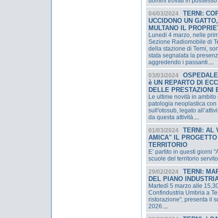
uomini trovati in possesso 
TERNI: CO
04/03/2024
UCCIDONO UN GATTO, 
MULTANO IL PROPRIE
Lunedi 4 marzo, nelle prime
Sezione Radiomobile di Ter
della stazione di Terni, so
stata segnalata la presen
aggredendo i passanti.
...
OSPEDALE 
03/03/2024
è UN REPARTO DI EC
DELLE PRESTAZIONI
Le ultime novità in ambito 
patologia neoplastica con 
sull'otosub, legato all’att
da questa attività.
...
TERNI: AL
01/03/2024
AMICA" IL PROGETTO
TERRITORIO
E’ partito in questi giorni 
scuole del territorio servit
TERNI: MA
29/02/2024
DEL PIANO INDUSTRIA
Martedì 5 marzo alle 15,30
Confindustria Umbria a Ter
ristorazione", presenta il 
2026.
...