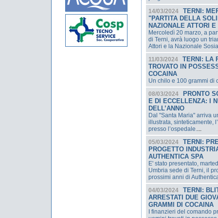
TERNI: ME
14/03/2024
"PARTITA DELLA SOL
NAZIONALE ATTORI E
Mercoledì 20 marzo, a parti
di Terni, avrà luogo un tria
Attori e la Nazionale Sosia
TERNI: LA
11/03/2024
TROVATO IN POSSESSO
COCAINA
Un chilo e 100 grammi di 
PRONTO S
08/03/2024
E DI ECCELLENZA: I 
DELL’ANNO
Dal "Santa Maria" arriva u
illustrata, sinteticamente, 
presso l’ospedale.
...
TERNI: PR
05/03/2024
PROGETTO INDUSTRIA
AUTHENTICA SPA
E' stato presentato, marte
Umbria sede di Terni, il pro
prossimi anni di Authentic
TERNI: BL
04/03/2024
ARRESTATI DUE GIOVA
GRAMMI DI COCAINA
I finanzieri del comando p