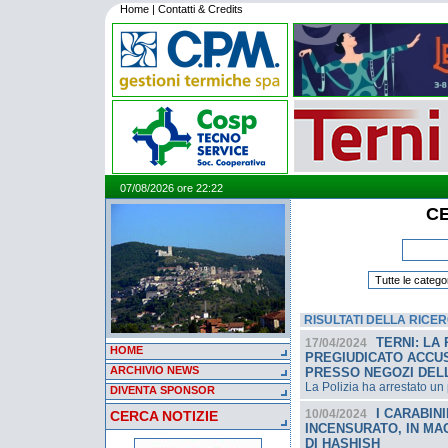
Home
|
Contatti & Credits
07/08/2026 ore 22:22
CE
RISULTATI DELLA RICE
TERNI: LA
17/04/2024
HOME
PREGIUDICATO ACCUS
ARCHIVIO NEWS
PRESSO NEGOZI DELL
La Polizia ha arrestato un 
DIVENTA SPONSOR
I CARABIN
10/04/2024
CERCA NOTIZIE
INCENSURATO, IN MA
DI HASHISH