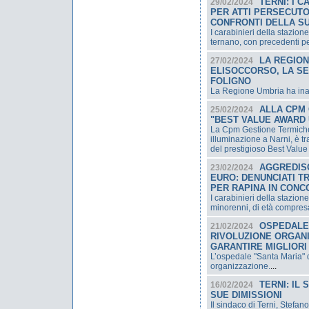
TERNI: I 
29/02/2024
PER ATTI PERSECUTO
CONFRONTI DELLA S
I carabinieri della stazion
ternano, con precedenti pe
LA REGION
27/02/2024
ELISOCCORSO, LA SE
FOLIGNO
La Regione Umbria ha inau
ALLA CPM 
25/02/2024
"BEST VALUE AWARD
La Cpm Gestione Termiche,
illuminazione a Narni, è tr
del prestigioso Best Valu
AGGREDISC
23/02/2024
EURO: DENUNCIATI TRE
PER RAPINA IN CON
I carabinieri della stazione
minorenni, di età compresa 
OSPEDALE 
21/02/2024
RIVOLUZIONE ORGANI
GARANTIRE MIGLIORI
L’ospedale "Santa Maria" d
organizzazione.
...
TERNI: IL
16/02/2024
SUE DIMISSIONI
Il sindaco di Terni, Stefan