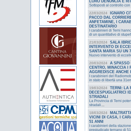
LORO DENUNCIA E RI
Sottoposti al controllo con l
IGNARO CI
22/03/2024
PACCO DAL CORRIER
ANFETAMINE, I CARA
DESTINATARIO
I carabinieri di Terni hann
di un quantitativo di stupef
SALA IBRI
21/03/2024
INTERVENTO DI ECCE
SANTA MARIA SU UN 
Nuovo intervento di eccell
A SPASSO 
20/03/2024
CENTRO, MINACCIA I
AGGREDISCE ANCHE I
I carabinieri del Radiomob
in stato di libertà una 31
TERNI: LA
19/03/2024
DECESPUGLIATRICI I
STRADALI
La Provincia di Terni poten
stradali.
...
MALTRATTA
18/03/2024
VICINI DI CASA, I C
51 ANNI
I carabinieri della stazione
pregiudicato ternano di 51