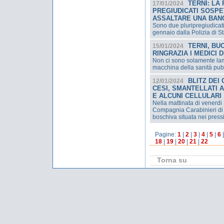
TERNI: LA
17/01/2024
PREGIUDICATI SOSPET
ASSALTARE UNA BANC
Sono due pluripregiudicati
gennaio dalla Polizia di St
TERNI, BU
15/01/2024
RINGRAZIA I MEDICI 
Non ci sono solamente lam
macchina della sanità pub
BLITZ DEI
12/01/2024
CESI, SMANTELLATI 
E ALCUNI CELLULARI
Nella mattinata di venerdi 
Compagnia Carabinieri di 
boschiva situata nei pressi
Pagine:
1
|
2
|
3
|
4
|
5
|
6
18
|
19
|
20
|
21
|
22
Torna su