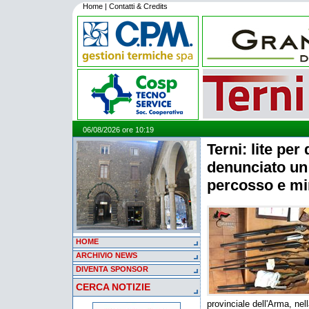
Home
|
Contatti & Credits
06/08/2026 ore 10:19
Terni: lite per 
denunciato un
percosso e mi
HOME
ARCHIVIO NEWS
DIVENTA SPONSOR
CERCA NOTIZIE
provinciale dell'Arma, ne