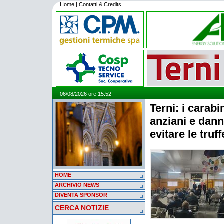
Home
|
Contatti & Credits
06/08/2026 ore 15:52
Terni: i carabi
anziani e dann
evitare le truff
HOME
ARCHIVIO NEWS
DIVENTA SPONSOR
CERCA NOTIZIE