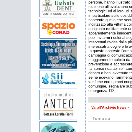
persone, hanno illustrato l
relazione all’evoluzione s
tecnologici ed al loro uti
in particolare sulle cosidd
ricorrente quella che sc
indirizzato alla vittima co
congiunto (solitamente un 
apparentemente innocenti
puoi inviarmi i soldi al 
intervenuti rivolte dalla p
interessati a cogliere le av
In questo contesto l’arma
campagna di comunicazione
maggiormente colpita da ta
prevenzione e accrescere 
tal senso i carabinieri con
denaro o beni avvenute t
se ne ricevano, ramment
verifiche con i propri con
comunque, segnalare subi
emergenza 112.
Vai all'Archivio News >
Torna su