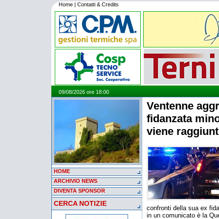
Home
|
Contatti & Credits
09/08/2026 ore 18:00
Ventenne aggre
fidanzata min
viene raggiunt
HOME
ARCHIVIO NEWS
DIVENTA SPONSOR
CERCA NOTIZIE
confronti della sua ex fi
in un comunicato è la Ques