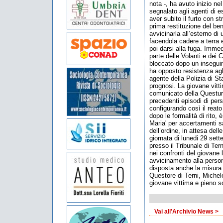
nota -, ha avuto inizio ne
segnalato agli agenti di 
aver subito il furto con s
prima restituzione del be
avvicinarla all’esterno di
facendola cadere a terra 
poi darsi alla fuga. Imme
parte delle Volanti e dei C
bloccato dopo un inseguime
ha opposto resistenza agl
agente della Polizia di Sta
prognosi. La giovane vitt
comunicato della Questura
precedenti episodi di per
configurando così il reato 
dopo le formalità di rito,
Maria' per accertamenti s
dell’ordine, in attesa dell
giornata di lunedi 29 sett
presso il Tribunale di Ter
nei confronti del giovane 
avvicinamento alla person
disposta anche la misura d
Questore di Terni, Michel
giovane vittima e pieno so
Vai all'Archivio News >